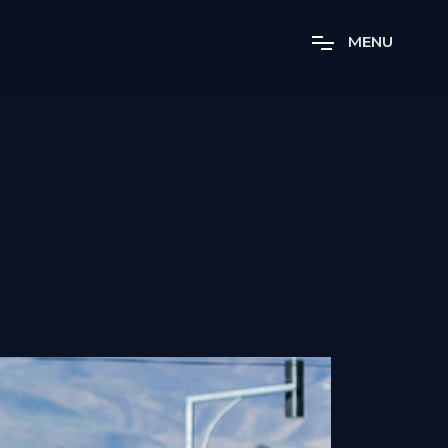
M
E
N
U