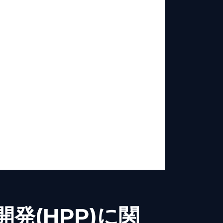
発(HPP)に関