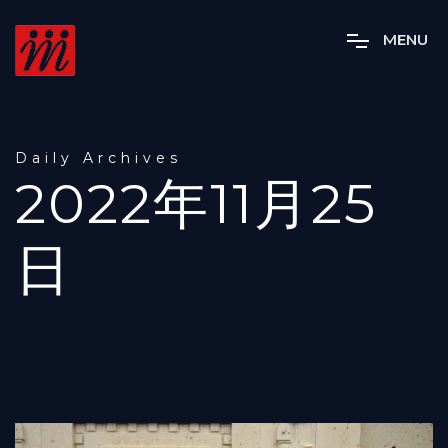
M
E
N
U
Daily Archives
2022年11月25
日