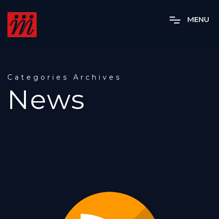
M
E
N
U
Categories Archives
News