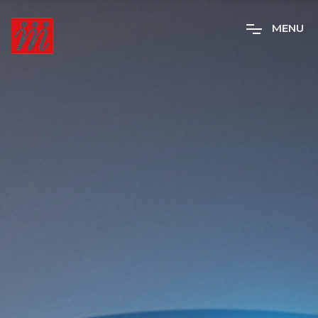
M
E
N
U