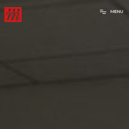
M
E
N
U