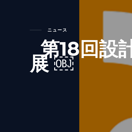
ニュース
第18回設
展 ￼