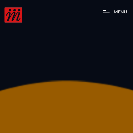
M
E
N
U