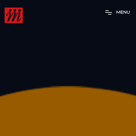
M
E
N
U