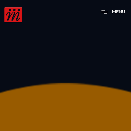
M
E
N
U