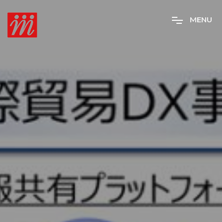
M
E
N
U